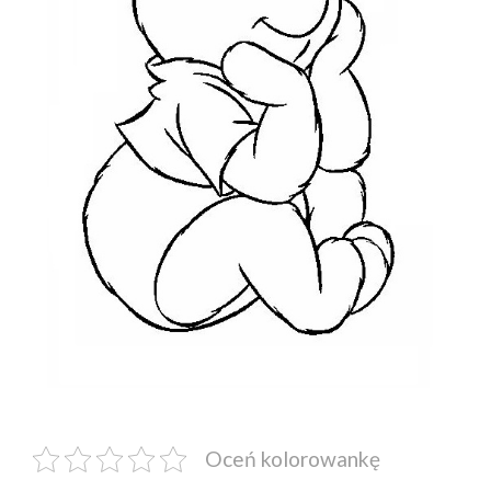
Oceń kolorowankę