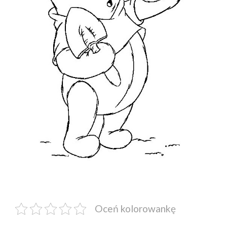
Oceń kolorowankę