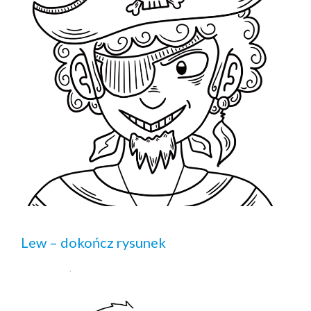
Lew – dokończ rysunek