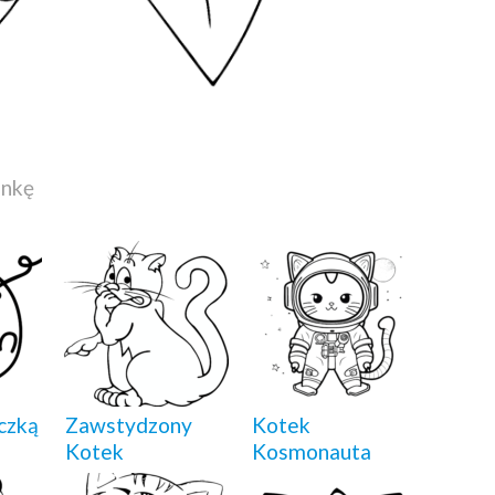
ankę
czką
Zawstydzony
Kotek
Kotek
Kosmonauta