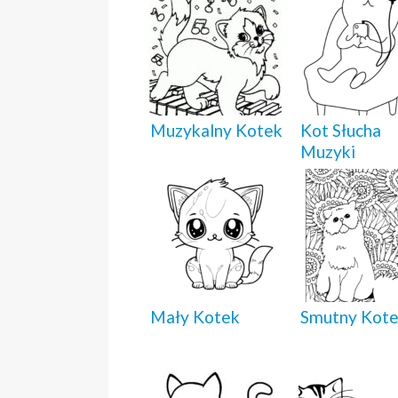
Muzykalny Kotek
Kot Słucha
Muzyki
Mały Kotek
Smutny Kot