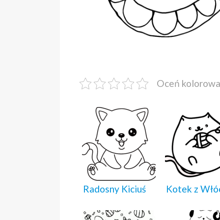
Oceń kolorow
Radosny Kiciuś
Kotek z Włó