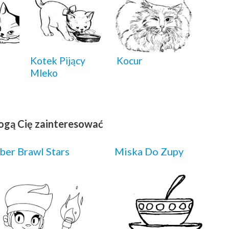
Kotek Pijący
Kocur
Mleko
ogą Cię zainteresować
er Brawl Stars
Miska Do Zupy