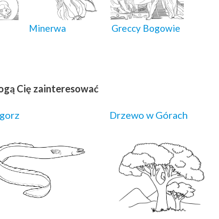
Minerwa
Greccy Bogowie
ogą Cię zainteresować
gorz
Drzewo w Górach