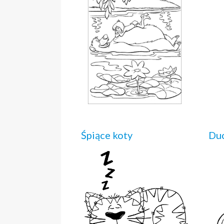
Śpiące koty
Duc