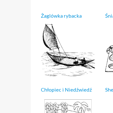
Żaglówka rybacka
Śni
Chłopiec i Niedźwiedź
She