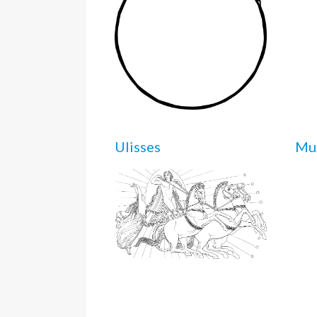
Ulisses
Mu