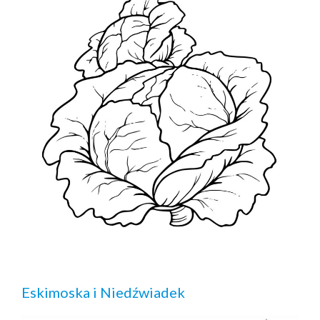
Eskimoska i Niedźwiadek