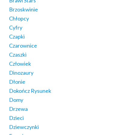
Brawl Stars
Brzoskwinie
Chłopcy
Cyfry
Czapki
Czarownice
Czaszki
Człowiek
Dinozaury
Dłonie
Dokończ Rysunek
Domy
Drzewa
Dzieci
Dziewczynki