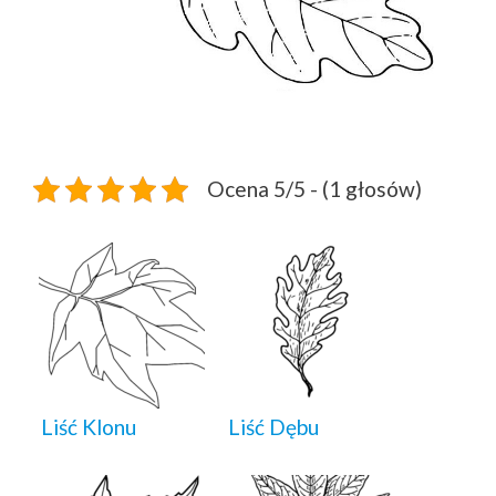
Ocena 5/5 - (1 głosów)
Liść Klonu
Liść Dębu