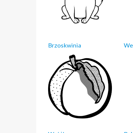
Brzoskwinia
We