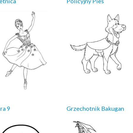
etnica
Policyjny Pies
ra 9
Grzechotnik Bakugan