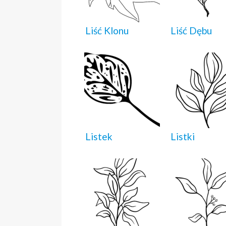
Liść Klonu
Liść Dębu
Listek
Listki