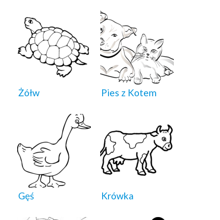
Żółw
Pies z Kotem
Gęś
Krówka