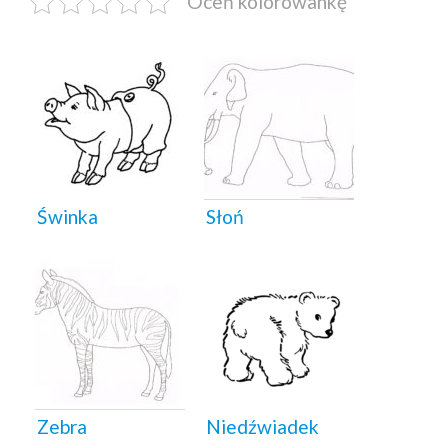
Oceń kolorowankę
Świnka
Słoń
Zebra
Niedźwiadek