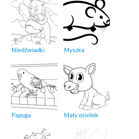
Niedźwiadki
Myszka
Papuga
Mały osiołek