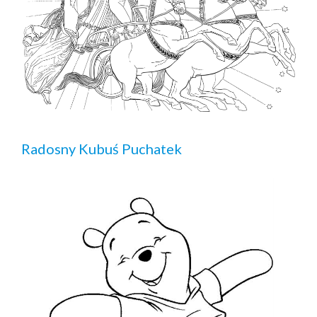
Radosny Kubuś Puchatek