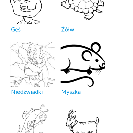
Gęś
Żółw
Niedźwiadki
Myszka