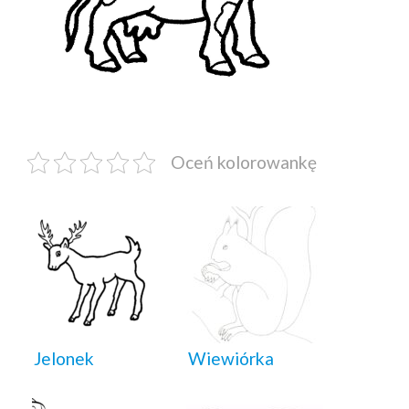
Oceń kolorowankę
Jelonek
Wiewiórka