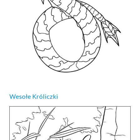
Wesołe Króliczki