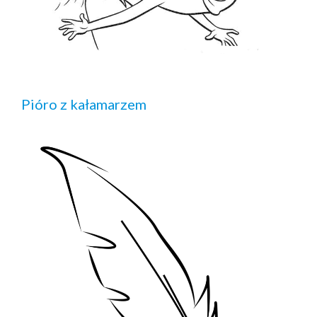
Pióro z kałamarzem