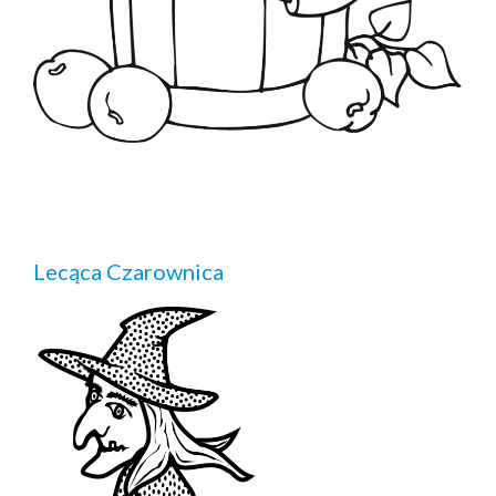
Lecąca Czarownica