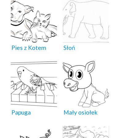
Pies z Kotem
Słoń
Papuga
Mały osiołek