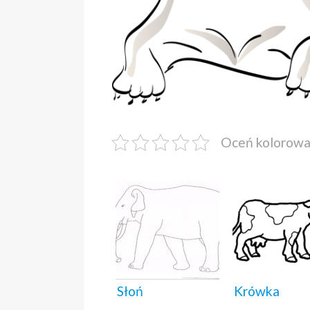
Oceń kolorow
Słoń
Krówka