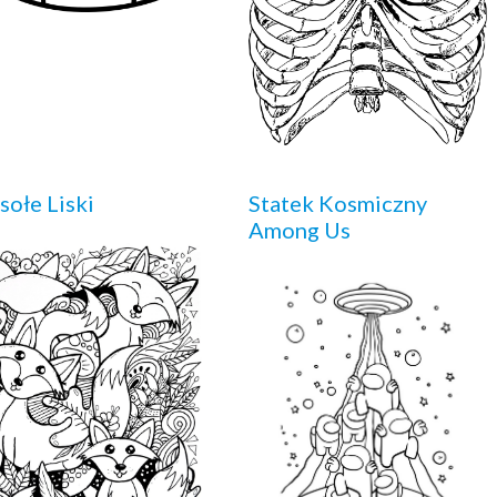
ołe Liski
Statek Kosmiczny
Among Us