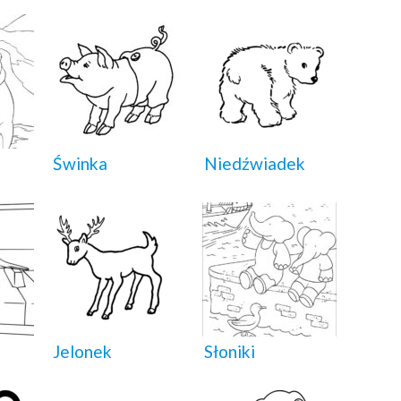
Świnka
Niedźwiadek
Jelonek
Słoniki