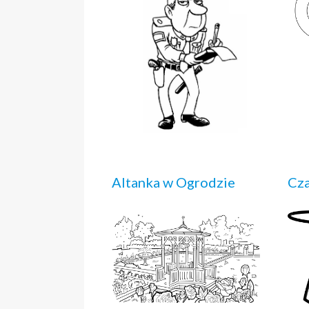
Altanka w Ogrodzie
Cza