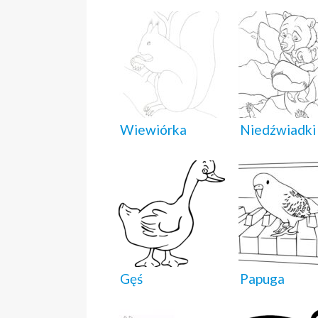
Wiewiórka
Niedźwiadki
Gęś
Papuga