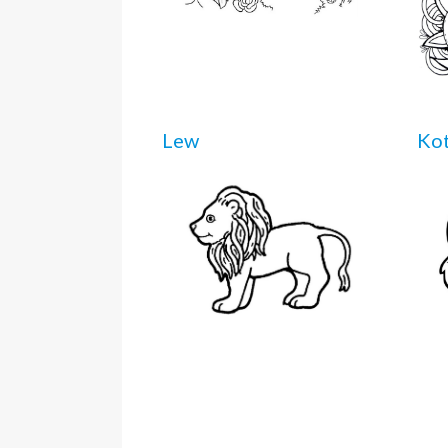
Lew
Ko