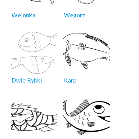
Welonka
Węgorz
Dwie Rybki
Karp