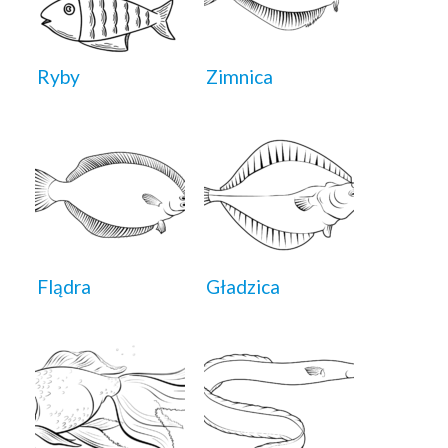
Ryby
Zimnica
Flądra
Gładzica