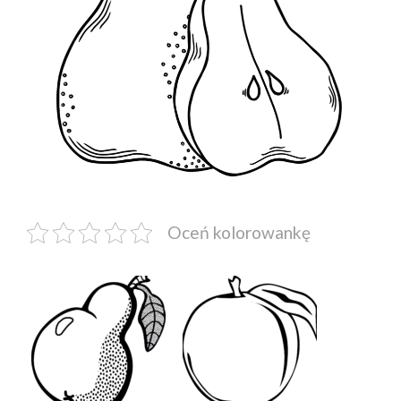
Oceń kolorowankę