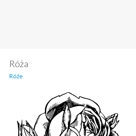
Róża
Róże