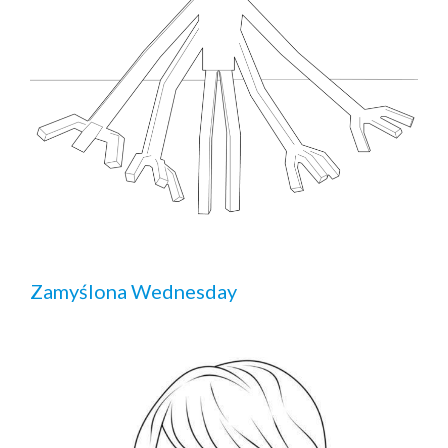
Zamyślona Wednesday