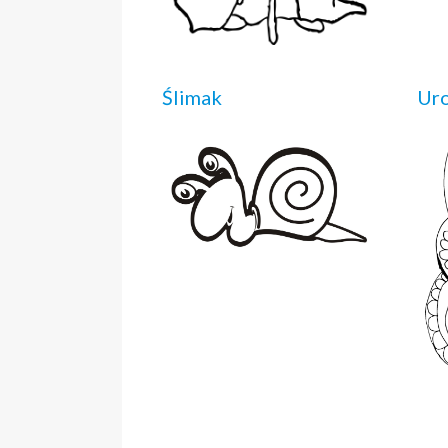
Ślimak
Ur