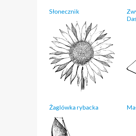
Słonecznik
Zwy
Da
Żaglówka rybacka
Ma