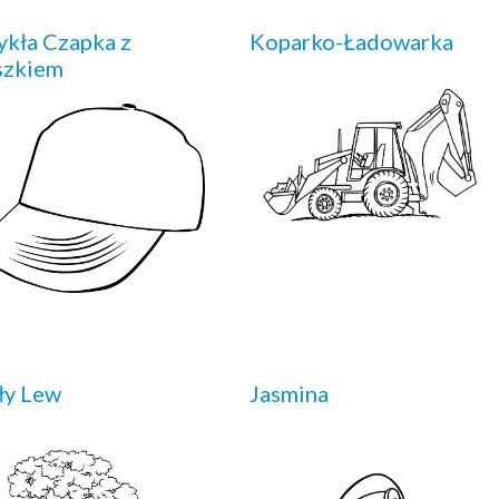
kła Czapka z
Koparko-Ładowarka
szkiem
ły Lew
Jasmina