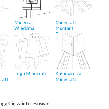
Minecraft
Minecraft
Wiedźma
Muntant
Enderman
a
Lego Minecraft
Kałamarnica
raft
Minecraft
ogą Cię zainteresować