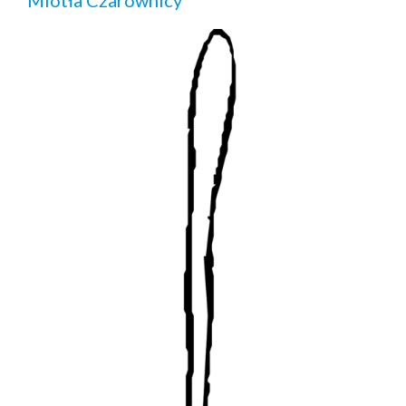
Miotła Czarownicy