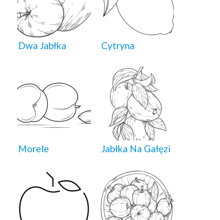
Dwa Jabłka
Cytryna
Morele
Jabłka Na Gałęzi