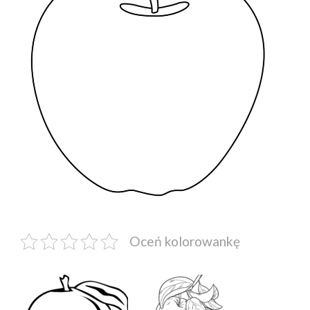
Oceń kolorowankę