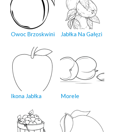
Owoc Brzoskwini
Jabłka Na Gałęzi
Ikona Jabłka
Morele