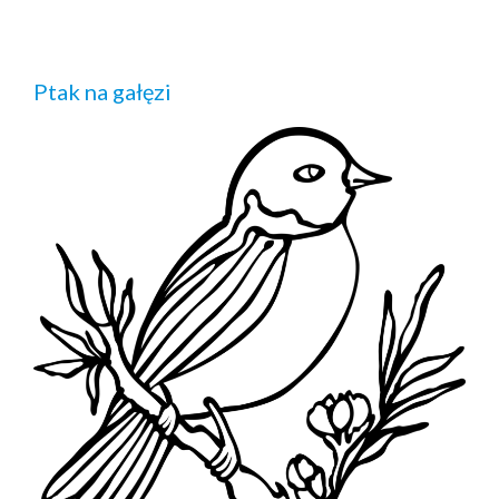
Ptak na gałęzi