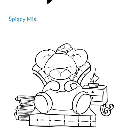
Śpiący Miś