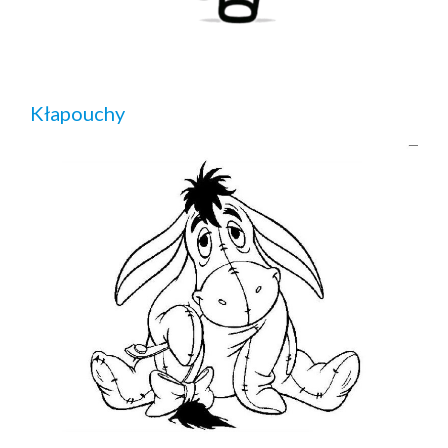
Kłapouchy