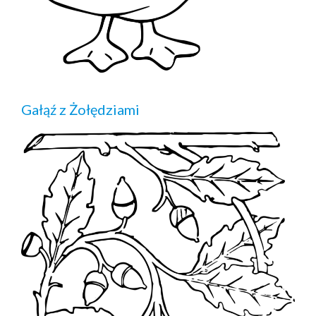
Gałąź z Żołędziami