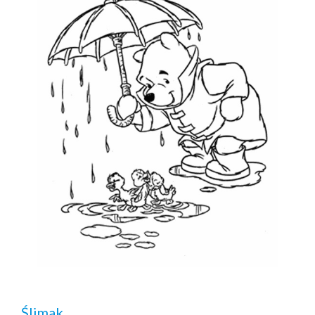
Ślimak