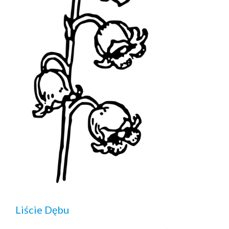
Liście Dębu