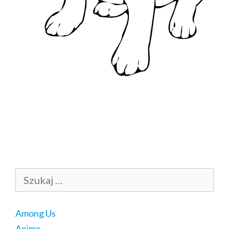
Szukaj:
Among Us
Anime