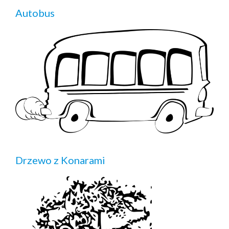
Autobus
Drzewo z Konarami