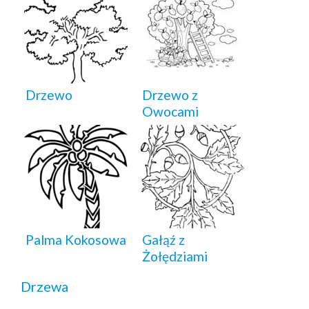
Drzewo
Drzewo z
Owocami
Palma Kokosowa
Gałąź z
Żołędziami
Drzewa