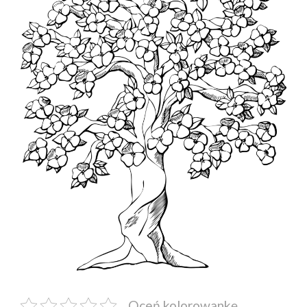
Oceń kolorowankę