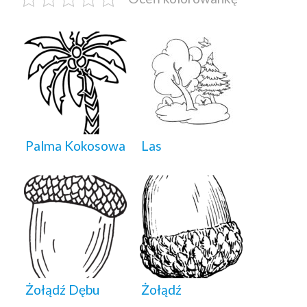
Palma Kokosowa
Las
Żołądź Dębu
Żołądź