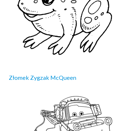
Złomek Zygzak McQueen