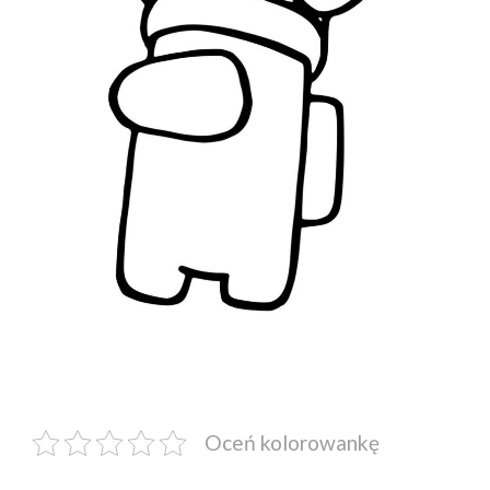
Oceń kolorowankę