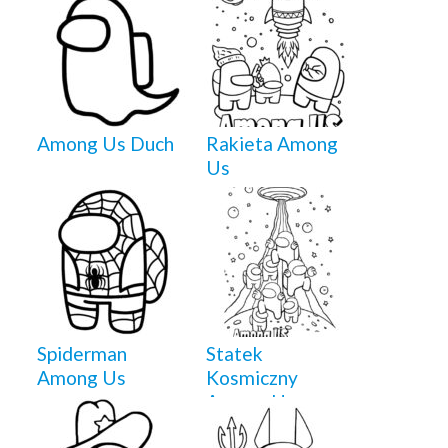
Among Us Duch
Rakieta Among
Us
Spiderman
Statek
Among Us
Kosmiczny
Among Us