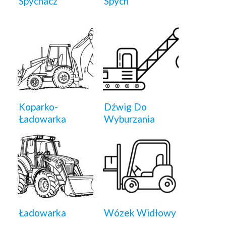
Spychacz
Spych
Koparko-
Dźwig Do
Ładowarka
Wyburzania
Ładowarka
Wózek Widłowy