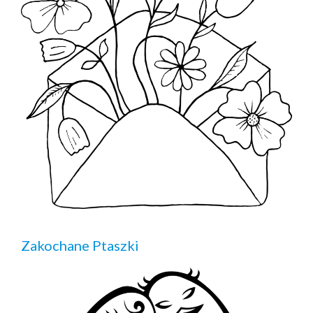
Zakochane Ptaszki