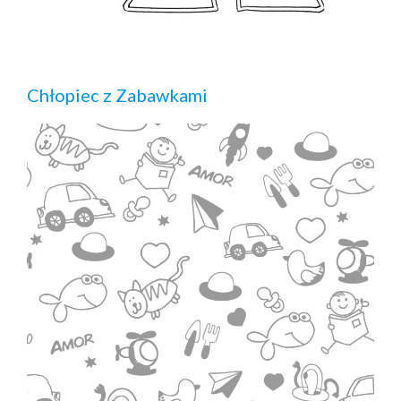
Chłopiec z Zabawkami