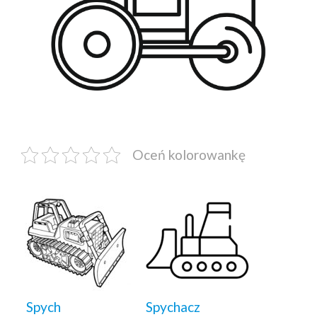
Oceń kolorowankę
Spych
Spychacz