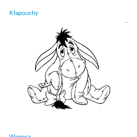
Kłapouchy
Węgorz