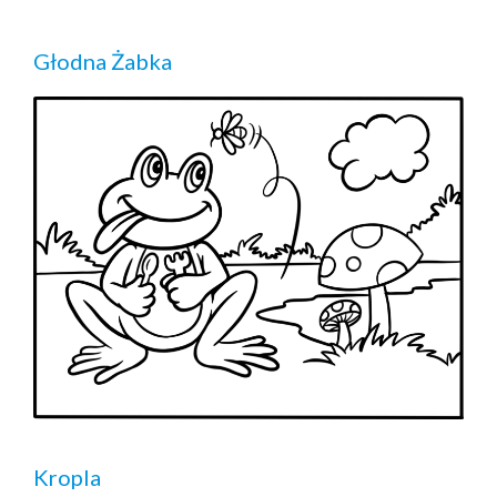
Głodna Żabka
Kropla