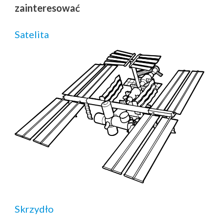
zainteresować
Satelita
Skrzydło