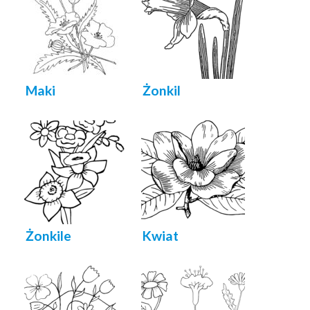
Maki
Żonkil
Żonkile
Kwiat