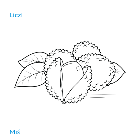
Liczi
Miś