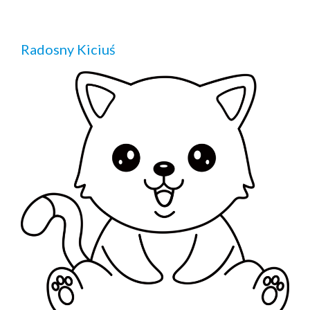
Radosny Kiciuś