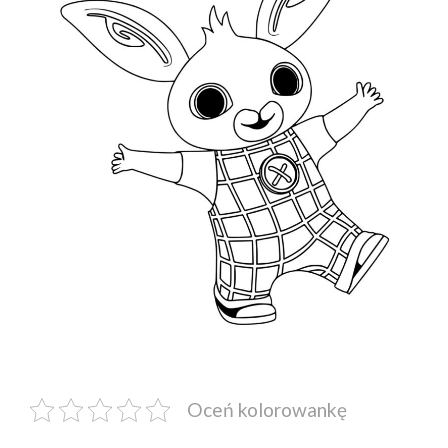
Oceń kolorowankę