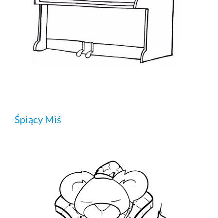
Śpiący Miś