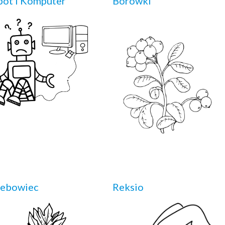
ot i Komputer
Borówki
lebowiec
Reksio