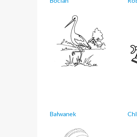
Bocian
Rob
Bałwanek
Ch