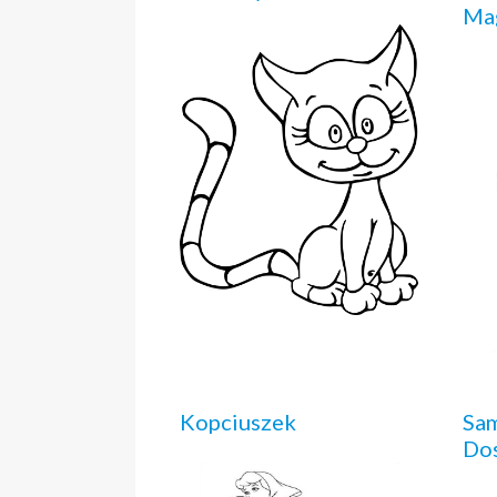
Mag
Kopciuszek
Sa
Do