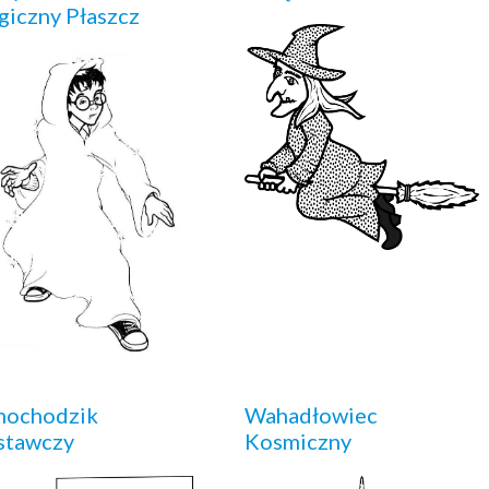
iczny Płaszcz
mochodzik
Wahadłowiec
stawczy
Kosmiczny