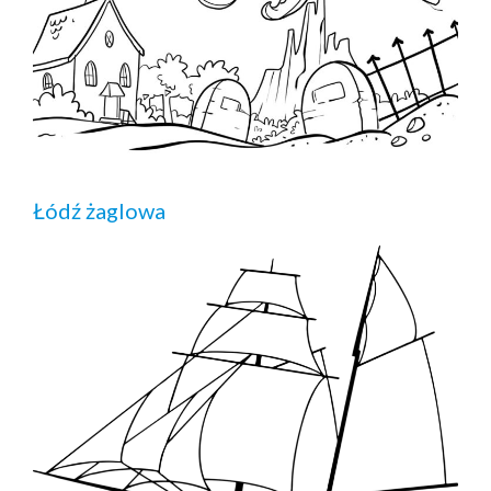
Łódź żaglowa