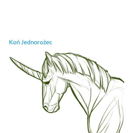
Koń Jednorożec