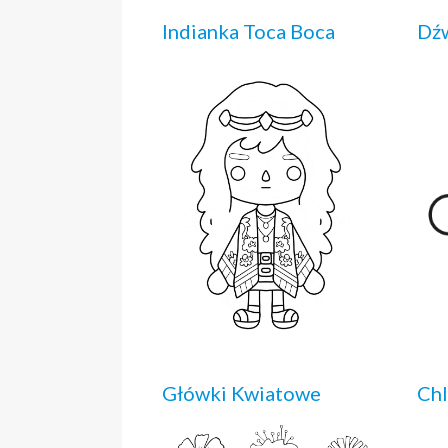
Indianka Toca Boca
Dź
Główki Kwiatowe
Ch