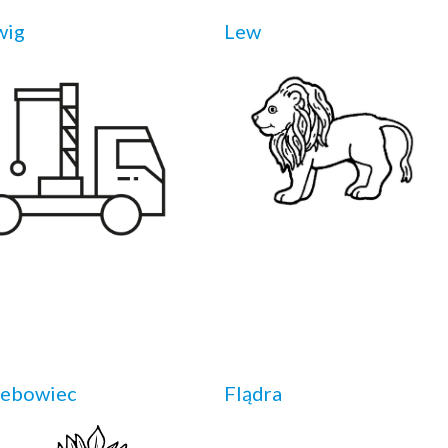
wig
Lew
lebowiec
Flądra