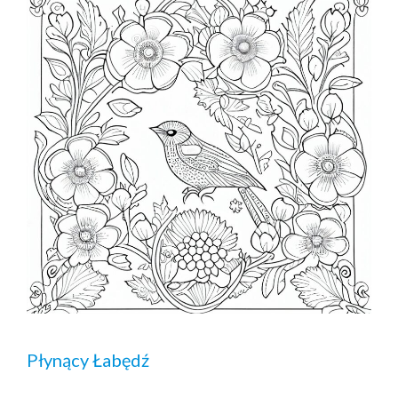
Płynący Łabędź