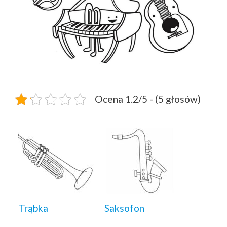
Ocena 1.2/5 - (5 głosów)
Trąbka
Saksofon