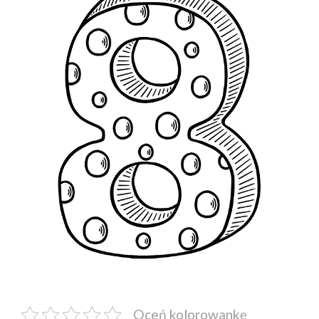
Oceń kolorowankę