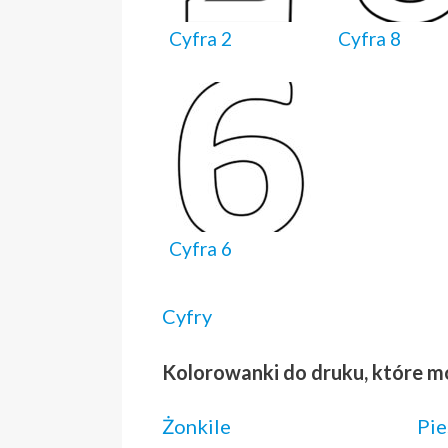
Cyfra 2
Cyfra 8
Cyfra 6
Cyfry
Kolorowanki do druku, które m
Żonkile
Pie