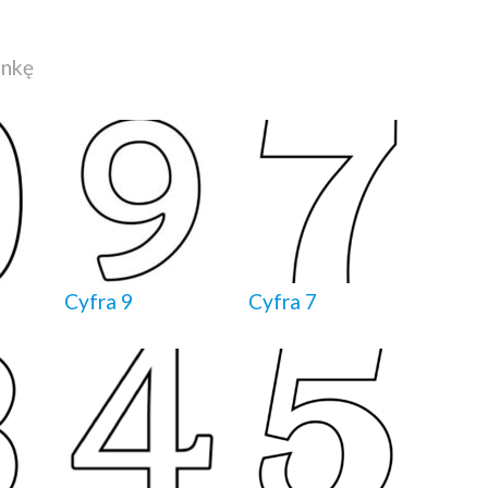
ankę
Cyfra 9
Cyfra 7