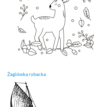
Żaglówka rybacka