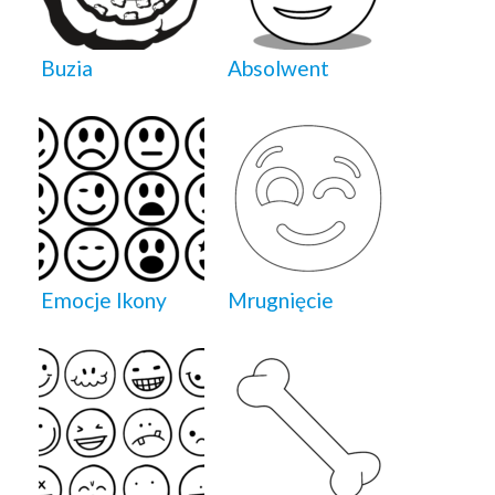
Buzia
Absolwent
Emocje Ikony
Mrugnięcie