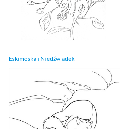
Eskimoska i Niedźwiadek