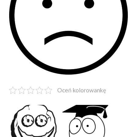
Oceń kolorowankę