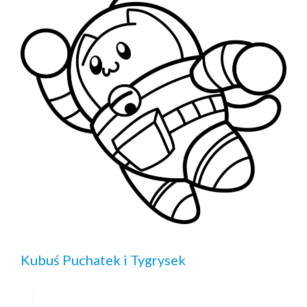
Kubuś Puchatek i Tygrysek