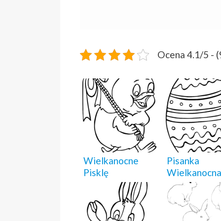
Ocena 4.1/5 - 
Wielkanocne
Pisanka
Pisklę
Wielkanocn