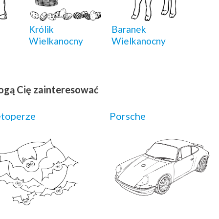
Królik
Baranek
Wielkanocny
Wielkanocny
ogą Cię zainteresować
etoperze
Porsche