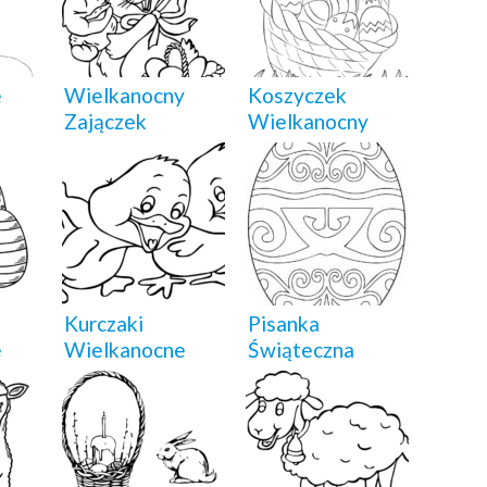
e
Wielkanocny
Koszyczek
Zajączek
Wielkanocny
Kurczaki
Pisanka
e
Wielkanocne
Świąteczna