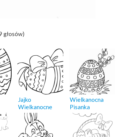
(9 głosów)
Jajko
Wielkanocna
a
Wielkanocne
Pisanka