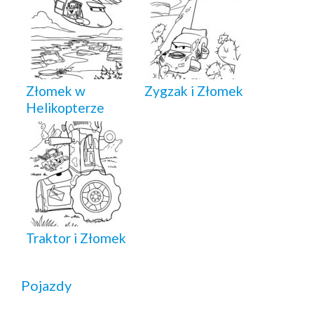
Złomek w
Zygzak i Złomek
Helikopterze
Traktor i Złomek
Pojazdy