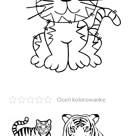
Oceń kolorowankę