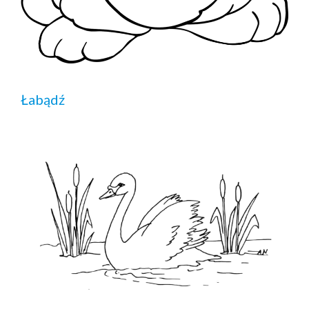
Łabądź