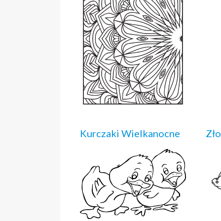
Kurczaki Wielkanocne
Zło