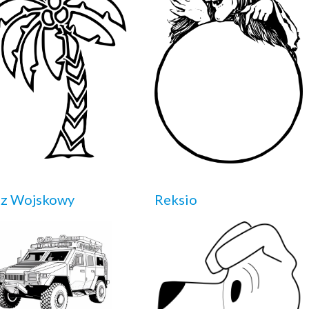
z Wojskowy
Reksio