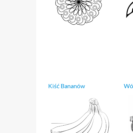
Kiść Bananów
Wó