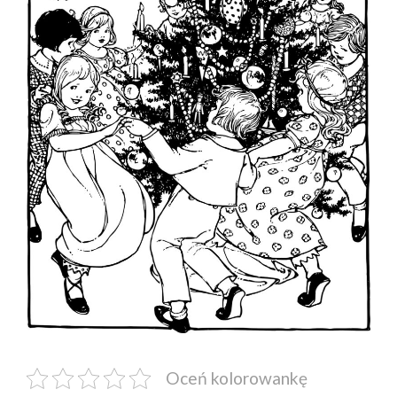
Oceń kolorowankę