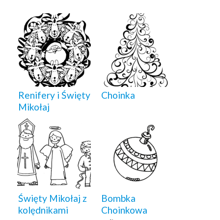
Renifery i Święty
Choinka
Mikołaj
Święty Mikołaj z
Bombka
kolędnikami
Choinkowa