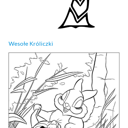
Wesołe Króliczki