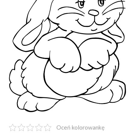
Oceń kolorowankę