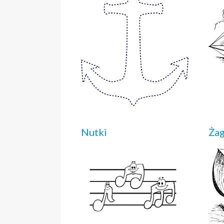
Nutki
Żag