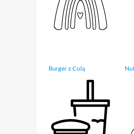
Burger z Colą
Nu