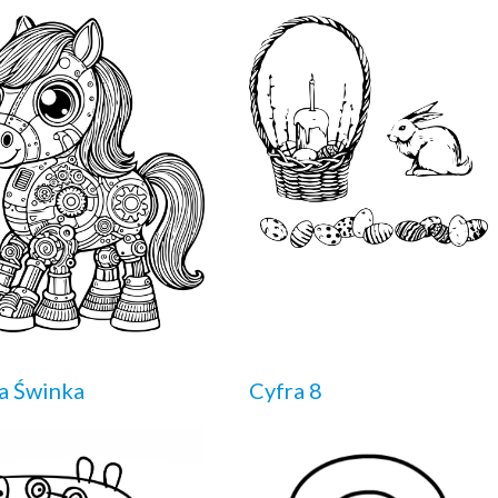
a Świnka
Cyfra 8