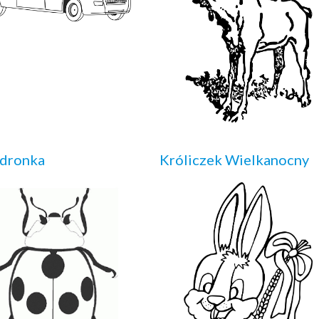
edronka
Króliczek Wielkanocny