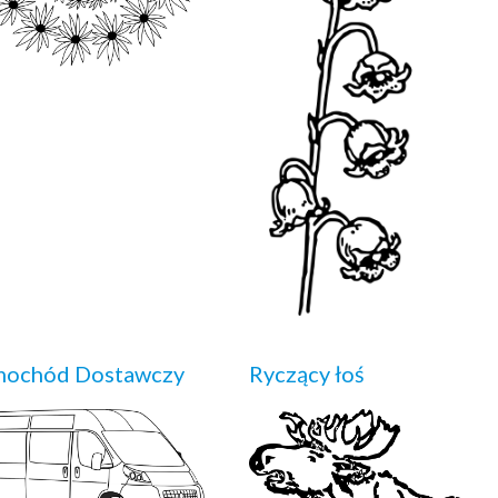
mochód Dostawczy
Ryczący łoś