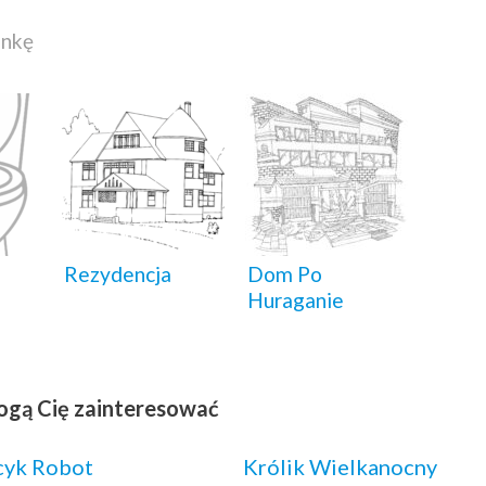
ankę
Rezydencja
Dom Po
Huraganie
ogą Cię zainteresować
cyk Robot
Królik Wielkanocny