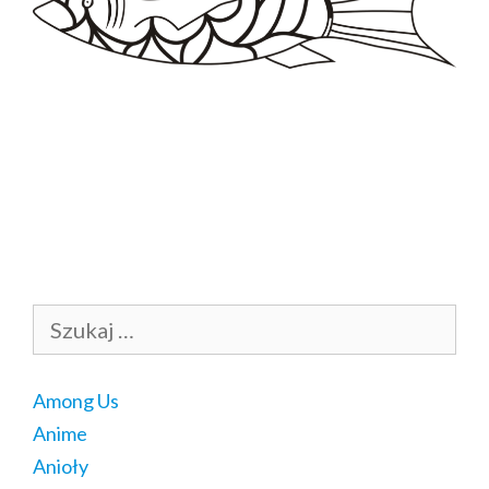
Szukaj:
Among Us
Anime
Anioły