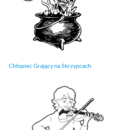
Chłopiec Grający na Skrzypcach