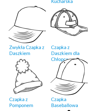
Kucharska
Zwykła Czapka z
Czapka z
Daszkiem
Daszkiem dla
Chłopca
Czapka z
Czapka
Pomponem
Baseballowa