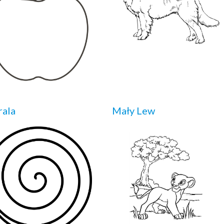
rala
Mały Lew