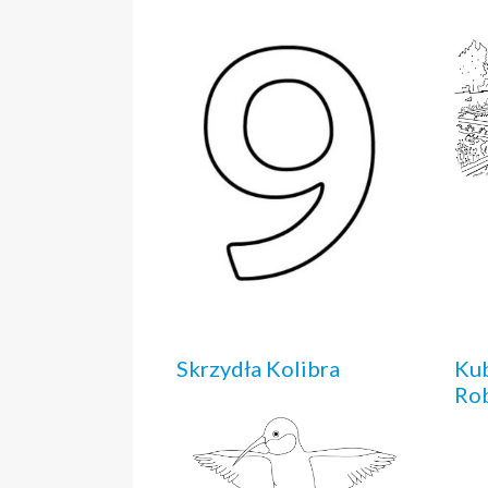
Skrzydła Kolibra
Kub
Ro