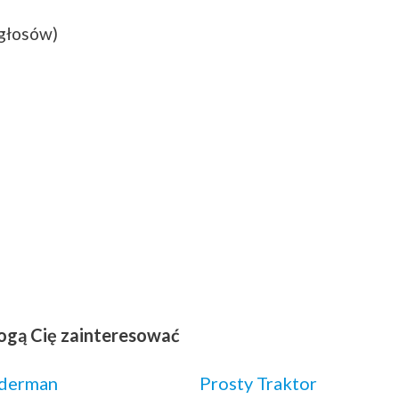
 głosów)
ogą Cię zainteresować
iderman
Prosty Traktor