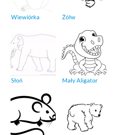
Wiewiórka
Żółw
Słoń
Mały Aligator