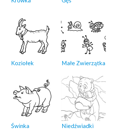
Krówka
Gęś
Koziołek
Małe Zwierzątka
Świnka
Niedźwiadki