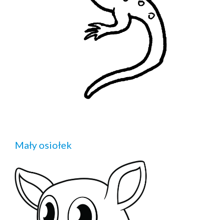
Mały osiołek