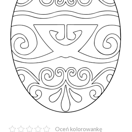
Oceń kolorowankę