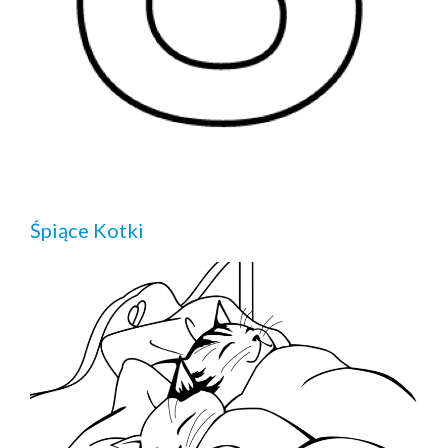
Śpiące Kotki